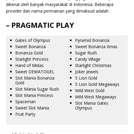
dikenal oleh banyak masyarakat di Indonesia. Beberapa
provider dan nama permainan yang dimaksud adalah :
– PRAGMATIC PLAY
Gates of Olympus
Pyramid Bonanza
Sweet Bonanza
Sweet Bonanza Xmas
Bonanza Gold
Sugar Rush
Starlight Princess
Candy Village
Hand of Midas
Starlight Christmas
Sweet DEWATOGEL
Joker Jewels
Slot Mania Bonanza
5 Lion Gold
Gold
5 Lion Gold Megaways
Slot Mania Sugar Rush
Wild West Gold
Slot Mania Princess
Wild West Megaways
Spaceman
Slot Mania Gates
Sweet Slot Mania
Olympus
Fruit Party