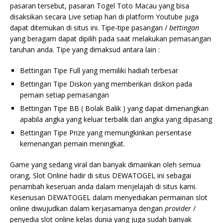
pasaran tersebut, pasaran Togel Toto Macau yang bisa
disaksikan secara Live setiap hari di platform Youtube juga
dapat ditemukan di situs ini. Tipe-tipe pasangan /
bettingan
yang beragam dapat dipilih pada saat melakukan pemasangan
taruhan anda. Tipe yang dimaksud antara lain :
Bettingan Tipe Full yang memiliki hadiah terbesar
Bettingan Tipe Diskon yang memberikan diskon pada
pemain setiap pemasangan
Bettingan Tipe BB ( Bolak Balik ) yang dapat dimenangkan
apabila angka yang keluar terbalik dari angka yang dipasang
Bettingan Tipe Prize yang memungkinkan persentase
kemenangan pemain meningkat.
Game yang sedang viral dan banyak dimainkan oleh semua
orang, Slot Online hadir di situs DEWATOGEL ini sebagai
penambah keseruan anda dalam menjelajah di situs kami.
Keseriusan DEWATOGEL dalam menyediakan permainan slot
online diwujudkan dalam kerjasamanya dengan
provider
/
penyedia slot online kelas dunia yang juga sudah banyak