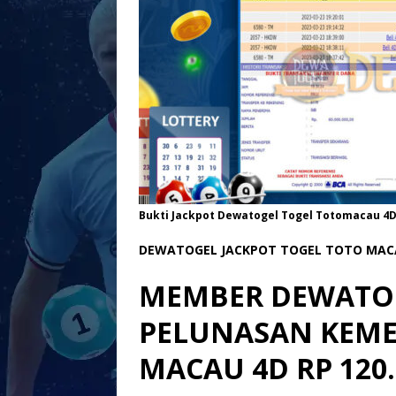
Bukti Jackpot Dewatogel Togel Totomacau 4
DEWATOGEL JACKPOT TOGEL TOTO MACAU 
MEMBER DEWATO
PELUNASAN KEM
MACAU 4D RP 120.