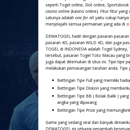
seperti Togel online, Slot online, Sportsboo
casino online
(kasino online). Fitur-fitur yan
satunya adalah
one for all
yaitu cukup hanya 
menjelajahi semua permainan yang ada di
s
DEWATOGEL hadir dengan pasaran-pasaran y
pasaran 4D, pasaran WILD 4D, dan juga pasa
TOGEL di INDONESIA adalah Togel Sydney, To
tersebut, pasaran Togel Toto Macau yang bis
juga dapat ditemukan di situs ini. Tipe-tipe 
melakukan pemasangan taruhan anda. Tipe ya
Bettingan Tipe Full yang memiliki hadi
Bettingan Tipe Diskon yang memberik
Bettingan Tipe BB ( Bolak Balik ) yang
angka yang dipasang
Bettingan Tipe Prize yang memungki
Game yang sedang viral dan banyak dimainkan
DEWATOGEL ini sebagai penambah keseruan a