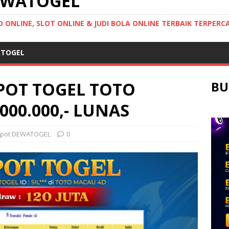
EWATOGEL
 ONLINE, SLOT ONLINE & JUDI BOLA ONLINE TERBAIK TERPERCA
ATOGEL
POT TOGEL TOTO
BU
000.000,- LUNAS
ckpot DEWATOGEL
0