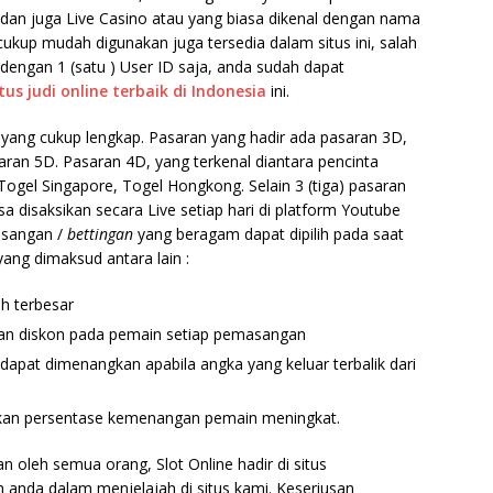
k dan juga Live Casino atau yang biasa dikenal dengan nama
g cukup mudah digunakan juga tersedia dalam situs ini, salah
dengan 1 (satu ) User ID saja, anda sudah dapat
itus judi online terbaik di Indonesia
ini.
ang cukup lengkap. Pasaran yang hadir ada pasaran 3D,
ran 5D. Pasaran 4D, yang terkenal diantara pencinta
gel Singapore, Togel Hongkong. Selain 3 (tiga) pasaran
a disaksikan secara Live setiap hari di platform Youtube
pasangan /
bettingan
yang beragam dapat dipilih pada saat
ng dimaksud antara lain :
ah terbesar
an diskon pada pemain setiap pemasangan
 dapat dimenangkan apabila angka yang keluar terbalik dari
nkan persentase kemenangan pemain meningkat.
 oleh semua orang, Slot Online hadir di situs
nda dalam menjelajah di situs kami. Keseriusan