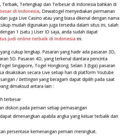
, Terbaik, Terlengkap dan Terbesar di Indonesia bahkan di
rbesar di Indonesia
, Dewatogel menyediakan permainan
k dan juga Live Casino atau yang biasa dikenal dengan nama
g cukup mudah digunakan juga tersedia dalam situs ini, salah
dengan 1 (satu ) User ID saja, anda sudah dapat
itus judi online terbaik di Indonesia
ini.
ang cukup lengkap. Pasaran yang hadir ada pasaran 3D,
ran 5D. Pasaran 4D, yang terkenal diantara pencinta
gel Singapore, Togel Hongkong. Selain 3 (tiga) pasaran
a disaksikan secara Live setiap hari di platform Youtube
pasangan /
bettingan
yang beragam dapat dipilih pada saat
ng dimaksud antara lain :
ah terbesar
an diskon pada pemain setiap pemasangan
 dapat dimenangkan apabila angka yang keluar terbalik dari
nkan persentase kemenangan pemain meningkat.