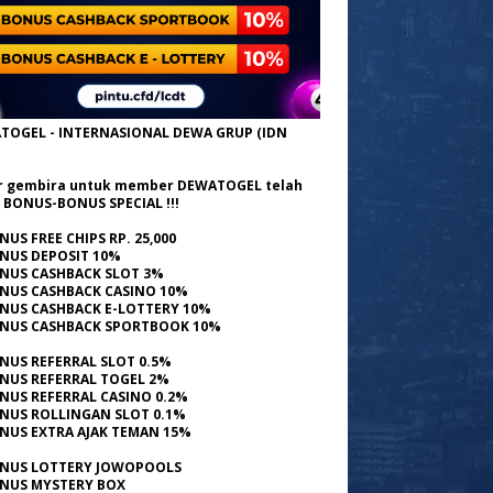
TOGEL - INTERNASIONAL DEWA GRUP (IDN
r gembira untuk member DEWATOGEL telah
r
BONUS-BONUS SPECIAL
!!!
US FREE CHIPS RP. 25,000
NUS DEPOSIT 10%
NUS CASHBACK SLOT 3%
NUS CASHBACK CASINO 10%
NUS CASHBACK E-LOTTERY 10%
NUS CASHBACK SPORTBOOK 10%
NUS REFERRAL SLOT 0.5%
NUS REFERRAL TOGEL 2%
NUS REFERRAL CASINO 0.2%
NUS ROLLINGAN SLOT 0.1%
NUS EXTRA AJAK TEMAN 15%
NUS LOTTERY JOWOPOOLS
NUS MYSTERY BOX