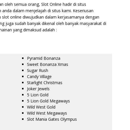
 oleh semua orang, Slot Online hadir di situs
nda dalam menjelajah di situs kami. Keseriusan
lot online diwujudkan dalam kerjasamanya dengan
yang juga sudah banyak dikenal oleh banyak masyarakat di
mainan yang dimaksud adalah :
Pyramid Bonanza
Sweet Bonanza Xmas
Sugar Rush
Candy Village
Starlight Christmas
Joker Jewels
5 Lion Gold
5 Lion Gold Megaways
Wild West Gold
Wild West Megaways
Slot Mania Gates Olympus