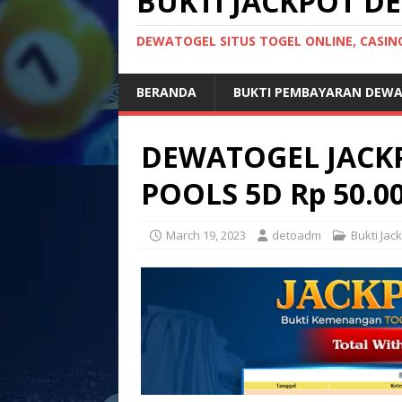
BUKTI JACKPOT D
DEWATOGEL SITUS TOGEL ONLINE, CASINO
BERANDA
BUKTI PEMBAYARAN DEW
DEWATOGEL JACK
POOLS 5D Rp 50.00
March 19, 2023
detoadm
Bukti Ja