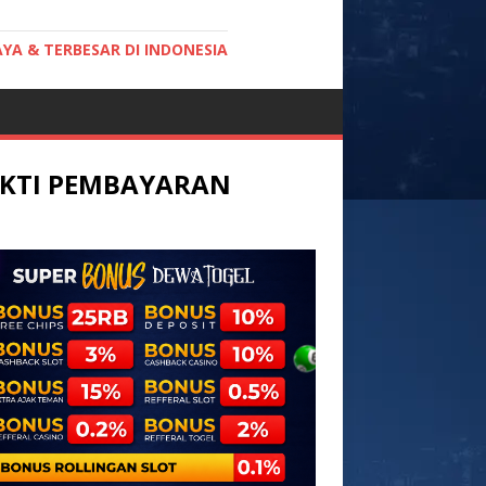
YA & TERBESAR DI INDONESIA
KTI PEMBAYARAN