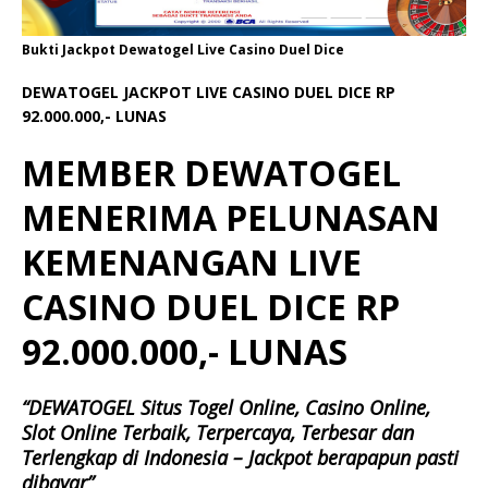
Bukti Jackpot Dewatogel Live Casino Duel Dice
DEWATOGEL JACKPOT LIVE CASINO DUEL DICE RP
92.000.000,- LUNAS
MEMBER DEWATOGEL
MENERIMA PELUNASAN
KEMENANGAN LIVE
CASINO DUEL DICE RP
92.000.000,- LUNAS
“DEWATOGEL Situs Togel Online, Casino Online,
Slot Online Terbaik, Terpercaya, Terbesar dan
Terlengkap di Indonesia – Jackpot berapapun pasti
dibayar”