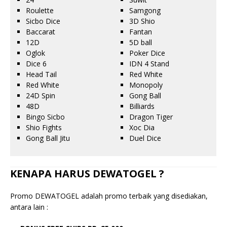
Roulette
Samgong
Sicbo Dice
3D Shio
Baccarat
Fantan
12D
5D ball
Oglok
Poker Dice
Dice 6
IDN 4 Stand
Head Tail
Red White
Red White
Monopoly
24D Spin
Gong Ball
48D
Billiards
Bingo Sicbo
Dragon Tiger
Shio Fights
Xoc Dia
Gong Ball Jitu
Duel Dice
KENAPA HARUS DEWATOGEL ?
Promo DEWATOGEL adalah promo terbaik yang disediakan,
antara lain :