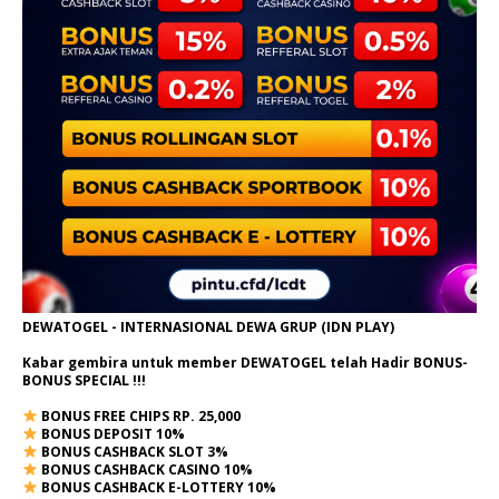
DEWATOGEL - INTERNASIONAL DEWA GRUP (IDN PLAY)
Kabar gembira untuk member DEWATOGEL telah Hadir
BONUS-
BONUS SPECIAL
!!!
BONUS FREE CHIPS RP. 25,000
BONUS DEPOSIT 10%
BONUS CASHBACK SLOT 3%
BONUS CASHBACK CASINO 10%
BONUS CASHBACK E-LOTTERY 10%