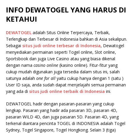
INFO DEWATOGEL YANG HARUS DI
KETAHUI
DEWATOGEL
adalah Situs Online Terpercaya, Terbaik,
Terlengkap dan Terbesar di Indonesia bahkan di Asia sekalipun.
Sebagai
situs judi online terbesar di Indonesia
, Dewatogel
menyediakan permainan seperti Togel online, Slot online,
Sportsbook dan juga Live Casino atau yang biasa dikenal
dengan nama
casino online
(kasino online). Fitur-fitur yang
cukup mudah digunakan juga tersedia dalam situs ini, salah
satunya adalah
one for all
yaitu cukup hanya dengan 1 (satu )
User ID saja, anda sudah dapat menjelajahi semua permainan
yang ada di
situs judi online terbaik di Indonesia
ini.
DEWATOGEL hadir dengan pasaran-pasaran yang cukup
lengkap. Pasaran yang hadir ada pasaran 3D, pasaran 4D,
pasaran WILD 4D, dan juga pasaran 5D. Pasaran 4D, yang
terkenal diantara pencinta TOGEL di INDONESIA adalah Togel
Sydney, Togel Singapore, Togel Hongkong. Selain 3 (tiga)