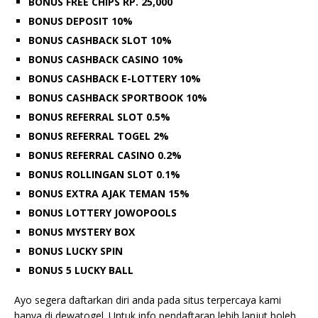
BONUS FREE CHIPS RP. 25,000
BONUS DEPOSIT 10%
BONUS CASHBACK SLOT 10%
BONUS CASHBACK CASINO 10%
BONUS CASHBACK E-LOTTERY 10%
BONUS CASHBACK SPORTBOOK 10%
BONUS REFERRAL SLOT 0.5%
BONUS REFERRAL TOGEL 2%
BONUS REFERRAL CASINO 0.2%
BONUS ROLLINGAN SLOT 0.1%
BONUS EXTRA AJAK TEMAN 15%
BONUS LOTTERY JOWOPOOLS
BONUS MYSTERY BOX
BONUS LUCKY SPIN
BONUS 5 LUCKY BALL
Ayo segera daftarkan diri anda pada situs terpercaya kami
hanya di dewatogel. Untuk info pendaftaran lebih lanjut boleh