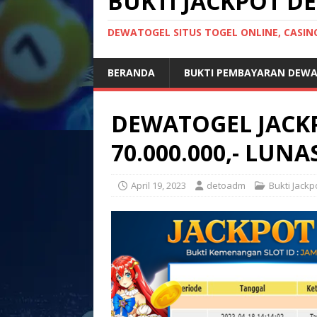
BUKTI JACKPOT D
DEWATOGEL SITUS TOGEL ONLINE, CASINO
BERANDA
BUKTI PEMBAYARAN DEW
DEWATOGEL JACK
70.000.000,- LUNA
April 19, 2023
detoadm
Bukti Jack