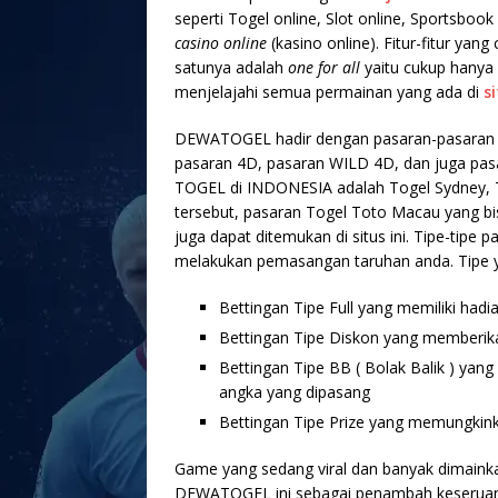
seperti Togel online, Slot online, Sportsboo
casino online
(kasino online). Fitur-fitur yan
satunya adalah
one for all
yaitu cukup hanya 
menjelajahi semua permainan yang ada di
s
DEWATOGEL hadir dengan pasaran-pasaran y
pasaran 4D, pasaran WILD 4D, dan juga pasa
TOGEL di INDONESIA adalah Togel Sydney, To
tersebut, pasaran Togel Toto Macau yang bis
juga dapat ditemukan di situs ini. Tipe-tipe 
melakukan pemasangan taruhan anda. Tipe ya
Bettingan Tipe Full yang memiliki hadi
Bettingan Tipe Diskon yang memberik
Bettingan Tipe BB ( Bolak Balik ) yang
angka yang dipasang
Bettingan Tipe Prize yang memungki
Game yang sedang viral dan banyak dimainkan
DEWATOGEL ini sebagai penambah keseruan a