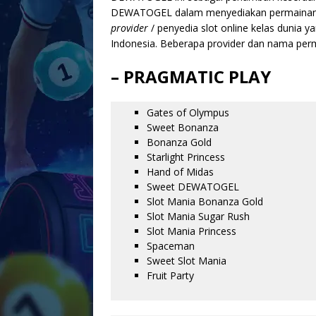
DEWATOGEL dalam menyediakan permainan s
provider
/ penyedia slot online kelas dunia 
Indonesia. Beberapa provider dan nama per
– PRAGMATIC PLAY
Gates of Olympus
Sweet Bonanza
Bonanza Gold
Starlight Princess
Hand of Midas
Sweet DEWATOGEL
Slot Mania Bonanza Gold
Slot Mania Sugar Rush
Slot Mania Princess
Spaceman
Sweet Slot Mania
Fruit Party