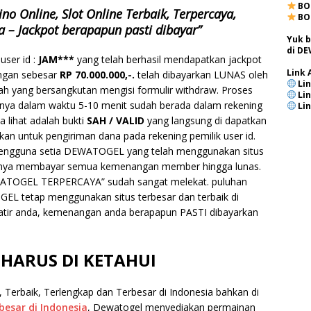
BO
no Online, Slot Online Terbaik, Terpercaya,
BO
a – Jackpot berapapun pasti dibayar”
Yuk b
di D
ser id :
JAM***
yang telah berhasil mendapatkan jackpot
Link 
gan sebesar
RP 70.000.000,-.
telah dibayarkan LUNAS oleh
Lin
lah yang bersangkutan mengisi formulir withdraw. Proses
Lin
anya dalam waktu 5-10 menit sudah berada dalam rekening
Lin
a lihat adalah bukti
SAH / VALID
yang langsung di dapatkan
akan untuk pengiriman dana pada rekening pemilik user id.
pengguna setia DEWATOGEL yang telah menggunakan situs
tinya membayar semua kemenangan member hingga lunas.
WATOGEL TERPERCAYA” sudah sangat melekat. puluhan
EL tetap menggunakan situs terbesar dan terbaik di
watir anda, kemenangan anda berapapun PASTI dibayarkan
HARUS DI KETAHUI
, Terbaik, Terlengkap dan Terbesar di Indonesia bahkan di
rbesar di Indonesia
, Dewatogel menyediakan permainan