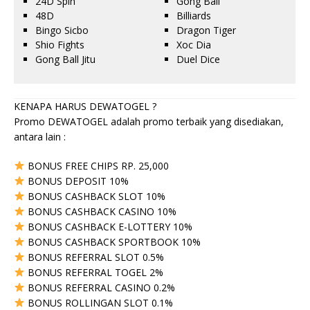
24D Spin
Gong Ball
48D
Billiards
Bingo Sicbo
Dragon Tiger
Shio Fights
Xoc Dia
Gong Ball Jitu
Duel Dice
KENAPA HARUS DEWATOGEL ?
Promo DEWATOGEL adalah promo terbaik yang disediakan,
antara lain :
BONUS FREE CHIPS RP. 25,000
BONUS DEPOSIT 10%
BONUS CASHBACK SLOT 10%
BONUS CASHBACK CASINO 10%
BONUS CASHBACK E-LOTTERY 10%
BONUS CASHBACK SPORTBOOK 10%
BONUS REFERRAL SLOT 0.5%
BONUS REFERRAL TOGEL 2%
BONUS REFERRAL CASINO 0.2%
BONUS ROLLINGAN SLOT 0.1%