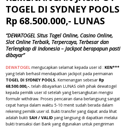
TOGEL DI SYDNEY POOLS
Rp 68.500.000,- LUNAS
“DEWATOGEL Situs Togel Online, Casino Online,
Slot Online Terbaik, Terpercaya, Terbesar dan
Terlengkap di Indonesia – Jackpot berapapun pasti
dibayar”
DEWATOGEL
mengucapkan selamat kepada user id :
KEN***
yang telah berhasil mendapatkan jackpot pada permainan
TOGEL DI SYDNEY POOLS.
Kemenangan sebesar
Rp
68.500.000,-.
telah dibayarkan LUNAS oleh pihak dewatogel
kepada pemilik user id setelah yang bersangkutan mengisi
formulir withdraw. Proses pencairan dana berlangsung sangat
cepat hanya dalam waktu 5-10 menit sudah berada dalam
rekening pemilik user id. Bukti transfer yang dapat anda lihat
adalah bukti
SAH / VALID
yang langsung di dapatkan melalui
bukti transaksi dari Bank yang digunakan untuk pengiriman