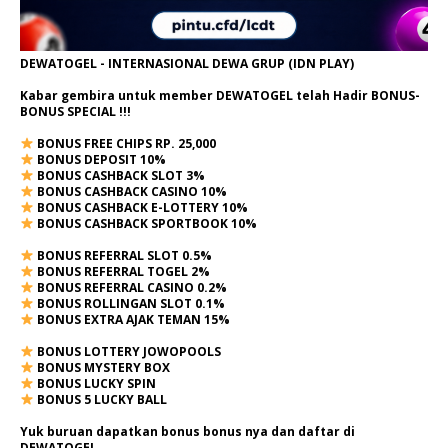
DEWATOGEL - INTERNASIONAL DEWA GRUP (IDN PLAY)
Kabar gembira untuk member DEWATOGEL telah Hadir
BONUS-
BONUS SPECIAL
!!!
BONUS FREE CHIPS RP. 25,000
BONUS DEPOSIT 10%
BONUS CASHBACK SLOT 3%
BONUS CASHBACK CASINO 10%
BONUS CASHBACK E-LOTTERY 10%
BONUS CASHBACK SPORTBOOK 10%
BONUS REFERRAL SLOT 0.5%
BONUS REFERRAL TOGEL 2%
BONUS REFERRAL CASINO 0.2%
BONUS ROLLINGAN SLOT 0.1%
BONUS EXTRA AJAK TEMAN 15%
BONUS LOTTERY JOWOPOOLS
BONUS MYSTERY BOX
BONUS LUCKY SPIN
BONUS 5 LUCKY BALL
Yuk buruan dapatkan bonus bonus nya dan daftar di
DEWATOGEL