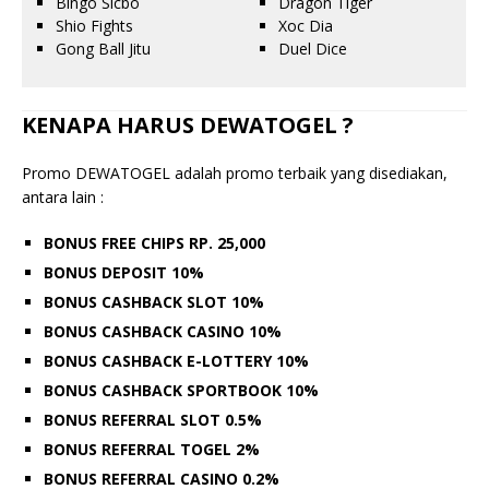
Bingo Sicbo
Dragon Tiger
Shio Fights
Xoc Dia
Gong Ball Jitu
Duel Dice
KENAPA HARUS DEWATOGEL ?
Promo DEWATOGEL adalah promo terbaik yang disediakan,
antara lain :
BONUS FREE CHIPS RP. 25,000
BONUS DEPOSIT 10%
BONUS CASHBACK SLOT 10%
BONUS CASHBACK CASINO 10%
BONUS CASHBACK E-LOTTERY 10%
BONUS CASHBACK SPORTBOOK 10%
BONUS REFERRAL SLOT 0.5%
BONUS REFERRAL TOGEL 2%
BONUS REFERRAL CASINO 0.2%