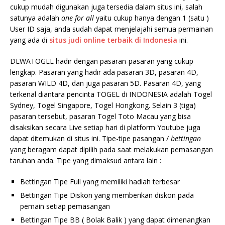
cukup mudah digunakan juga tersedia dalam situs ini, salah
satunya adalah
one for all
yaitu cukup hanya dengan 1 (satu )
User ID saja, anda sudah dapat menjelajahi semua permainan
yang ada di
situs judi online terbaik di Indonesia
ini.
DEWATOGEL hadir dengan pasaran-pasaran yang cukup
lengkap. Pasaran yang hadir ada pasaran 3D, pasaran 4D,
pasaran WILD 4D, dan juga pasaran 5D. Pasaran 4D, yang
terkenal diantara pencinta TOGEL di INDONESIA adalah Togel
Sydney, Togel Singapore, Togel Hongkong. Selain 3 (tiga)
pasaran tersebut, pasaran Togel Toto Macau yang bisa
disaksikan secara Live setiap hari di platform Youtube juga
dapat ditemukan di situs ini. Tipe-tipe pasangan /
bettingan
yang beragam dapat dipilih pada saat melakukan pemasangan
taruhan anda. Tipe yang dimaksud antara lain :
Bettingan Tipe Full yang memiliki hadiah terbesar
Bettingan Tipe Diskon yang memberikan diskon pada
pemain setiap pemasangan
Bettingan Tipe BB ( Bolak Balik ) yang dapat dimenangkan