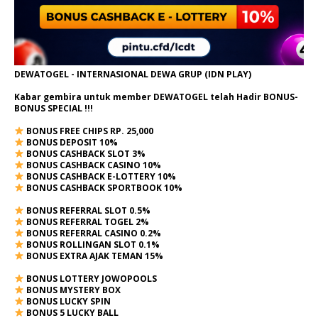
DEWATOGEL - INTERNASIONAL DEWA GRUP (IDN PLAY)
Kabar gembira untuk member DEWATOGEL telah Hadir
BONUS-
BONUS SPECIAL
!!!
BONUS FREE CHIPS RP. 25,000
BONUS DEPOSIT 10%
BONUS CASHBACK SLOT 3%
BONUS CASHBACK CASINO 10%
BONUS CASHBACK E-LOTTERY 10%
BONUS CASHBACK SPORTBOOK 10%
BONUS REFERRAL SLOT 0.5%
BONUS REFERRAL TOGEL 2%
BONUS REFERRAL CASINO 0.2%
BONUS ROLLINGAN SLOT 0.1%
BONUS EXTRA AJAK TEMAN 15%
BONUS LOTTERY JOWOPOOLS
BONUS MYSTERY BOX
BONUS LUCKY SPIN
BONUS 5 LUCKY BALL