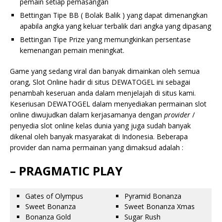
pemain setiap pemasangan
Bettingan Tipe BB ( Bolak Balik ) yang dapat dimenangkan
apabila angka yang keluar terbalik dari angka yang dipasang
Bettingan Tipe Prize yang memungkinkan persentase
kemenangan pemain meningkat.
Game yang sedang viral dan banyak dimainkan oleh semua
orang, Slot Online hadir di situs DEWATOGEL ini sebagai
penambah keseruan anda dalam menjelajah di situs kami.
Keseriusan DEWATOGEL dalam menyediakan permainan slot
online diwujudkan dalam kerjasamanya dengan
provider
/
penyedia slot online kelas dunia yang juga sudah banyak
dikenal oleh banyak masyarakat di Indonesia. Beberapa
provider dan nama permainan yang dimaksud adalah :
– PRAGMATIC PLAY
Gates of Olympus
Pyramid Bonanza
Sweet Bonanza
Sweet Bonanza Xmas
Bonanza Gold
Sugar Rush