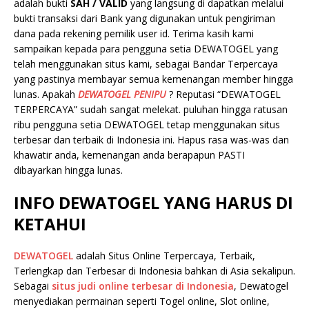
adalah bukti
SAH / VALID
yang langsung di dapatkan melalui
bukti transaksi dari Bank yang digunakan untuk pengiriman
dana pada rekening pemilik user id. Terima kasih kami
sampaikan kepada para pengguna setia DEWATOGEL yang
telah menggunakan situs kami, sebagai Bandar Terpercaya
yang pastinya membayar semua kemenangan member hingga
lunas. Apakah
DEWATOGEL PENIPU
? Reputasi “DEWATOGEL
TERPERCAYA” sudah sangat melekat. puluhan hingga ratusan
ribu pengguna setia DEWATOGEL tetap menggunakan situs
terbesar dan terbaik di Indonesia ini. Hapus rasa was-was dan
khawatir anda, kemenangan anda berapapun PASTI
dibayarkan hingga lunas.
INFO DEWATOGEL YANG HARUS DI
KETAHUI
DEWATOGEL
adalah Situs Online Terpercaya, Terbaik,
Terlengkap dan Terbesar di Indonesia bahkan di Asia sekalipun.
Sebagai
situs jud
i
online terbesar di Indonesia
, Dewatogel
menyediakan permainan seperti Togel online, Slot online,