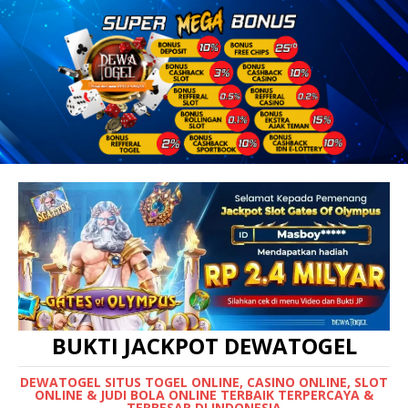
BUKTI JACKPOT DEWATOGEL
DEWATOGEL SITUS TOGEL ONLINE, CASINO ONLINE, SLOT
ONLINE & JUDI BOLA ONLINE TERBAIK TERPERCAYA &
TERBESAR DI INDONESIA