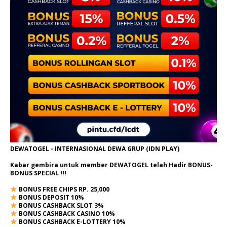
DEWATOGEL - INTERNASIONAL DEWA GRUP (IDN PLAY)
Kabar gembira untuk member DEWATOGEL telah Hadir
BONUS-
BONUS SPECIAL
!!!
BONUS FREE CHIPS RP. 25,000
BONUS DEPOSIT 10%
BONUS CASHBACK SLOT 3%
BONUS CASHBACK CASINO 10%
BONUS CASHBACK E-LOTTERY 10%