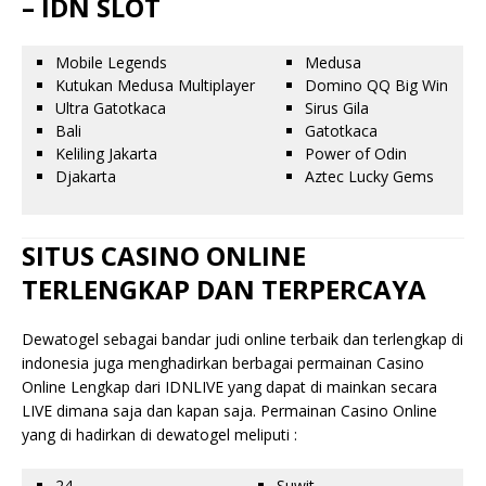
– IDN SLOT
Mobile Legends
Medusa
Kutukan Medusa Multiplayer
Domino QQ Big Win
Ultra Gatotkaca
Sirus Gila
Bali
Gatotkaca
Keliling Jakarta
Power of Odin
Djakarta
Aztec Lucky Gems
SITUS CASINO ONLINE
TERLENGKAP DAN TERPERCAYA
Dewatogel sebagai bandar judi online terbaik dan terlengkap di
indonesia juga menghadirkan berbagai permainan Casino
Online Lengkap dari IDNLIVE yang dapat di mainkan secara
LIVE dimana saja dan kapan saja. Permainan Casino Online
yang di hadirkan di dewatogel meliputi :
24
Suwit