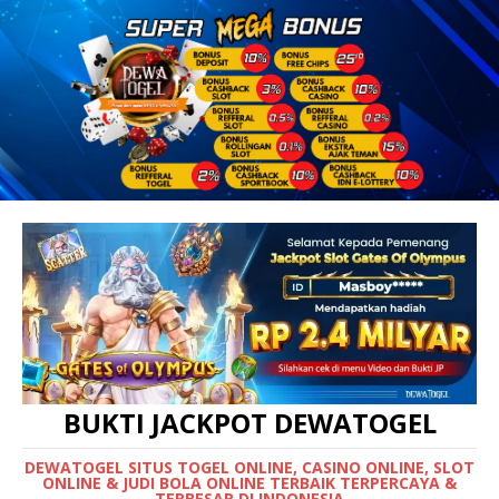
BUKTI JACKPOT DEWATOGEL
DEWATOGEL SITUS TOGEL ONLINE, CASINO ONLINE, SLOT
ONLINE & JUDI BOLA ONLINE TERBAIK TERPERCAYA &
TERBESAR DI INDONESIA