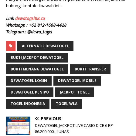
hubungi kontak dibawah ini :
Link
dewatogel88.co
Whatsapp : +62 812-1668-4428
Telegram : @dewa_togel
ALTERNATIF DEWATOGEL
BUKTI JACKPOT DEWATOGEL
BUKTI MENANG DEWATOGEL
BUKTI TRANSFER
DEWATOGEL LOGIN
DEWATOGEL MOBILE
DEWATOGEL PENIPU
JACKPOT TOGEL
TOGEL INDONESIA
TOGEL WLA
PREVIOUS
DEWATOGEL JACKPOT LIVE CASIO DICE 6 RP
86.200.000,- LUNAS