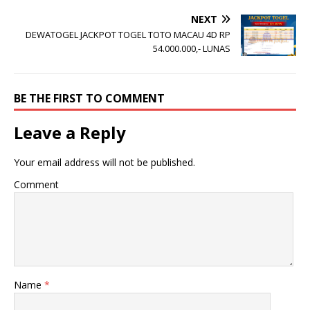
NEXT
DEWATOGEL JACKPOT TOGEL TOTO MACAU 4D RP
54.000.000,- LUNAS
BE THE FIRST TO COMMENT
Leave a Reply
Your email address will not be published.
Comment
Name
*