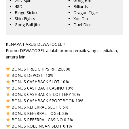
24D Spin
Gong Ball
48D
Billiards
Bingo Sicbo
Dragon Tiger
Shio Fights
Xoc Dia
Gong Ball Jitu
Duel Dice
KENAPA HARUS DEWATOGEL ?
Promo DEWATOGEL adalah promo terbaik yang disediakan,
antara lain :
BONUS FREE CHIPS RP. 25,000
BONUS DEPOSIT 10%
BONUS CASHBACK SLOT 10%
BONUS CASHBACK CASINO 10%
BONUS CASHBACK E-LOTTERY 10%
BONUS CASHBACK SPORTBOOK 10%
BONUS REFERRAL SLOT 0.5%
BONUS REFERRAL TOGEL 2%
BONUS REFERRAL CASINO 0.2%
BONUS ROLLINGAN SLOT 0.1%