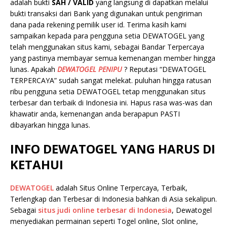
adalah bukti
SAH / VALID
yang langsung di dapatkan melalui
bukti transaksi dari Bank yang digunakan untuk pengiriman
dana pada rekening pemilik user id. Terima kasih kami
sampaikan kepada para pengguna setia DEWATOGEL yang
telah menggunakan situs kami, sebagai Bandar Terpercaya
yang pastinya membayar semua kemenangan member hingga
lunas. Apakah
DEWATOGEL PENIPU
? Reputasi “DEWATOGEL
TERPERCAYA” sudah sangat melekat. puluhan hingga ratusan
ribu pengguna setia DEWATOGEL tetap menggunakan situs
terbesar dan terbaik di Indonesia ini. Hapus rasa was-was dan
khawatir anda, kemenangan anda berapapun PASTI
dibayarkan hingga lunas.
INFO DEWATOGEL YANG HARUS DI
KETAHUI
DEWATOGEL
adalah Situs Online Terpercaya, Terbaik,
Terlengkap dan Terbesar di Indonesia bahkan di Asia sekalipun.
Sebagai
situs judi online terbesar di Indonesia
, Dewatogel
menyediakan permainan seperti Togel online, Slot online,