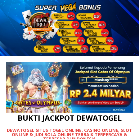
BUKTI JACKPOT DEWATOGEL
DEWATOGEL SITUS TOGEL ONLINE, CASINO ONLINE, SLOT
ONLINE & JUDI BOLA ONLINE TERBAIK TERPERCAYA &
TERBESAR DI INDONESIA