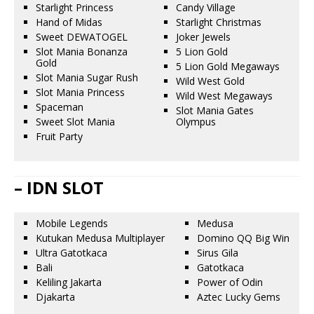
Starlight Princess
Candy Village
Hand of Midas
Starlight Christmas
Sweet DEWATOGEL
Joker Jewels
Slot Mania Bonanza
5 Lion Gold
Gold
5 Lion Gold Megaways
Slot Mania Sugar Rush
Wild West Gold
Slot Mania Princess
Wild West Megaways
Spaceman
Slot Mania Gates
Sweet Slot Mania
Olympus
Fruit Party
– IDN SLOT
Mobile Legends
Medusa
Kutukan Medusa Multiplayer
Domino QQ Big Win
Ultra Gatotkaca
Sirus Gila
Bali
Gatotkaca
Keliling Jakarta
Power of Odin
Djakarta
Aztec Lucky Gems