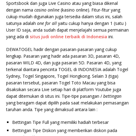
Sportsbook dan juga Live Casino atau yang biasa dikenal
dengan nama
casino online
(kasino online). Fitur-fitur yang
cukup mudah digunakan juga tersedia dalam situs ini, salah
satunya adalah
one for all
yaitu cukup hanya dengan 1 (satu )
User ID saja, anda sudah dapat menjelajahi semua permainan
yang ada di
situs judi
online terbaik di Indonesia
ini.
DEWATOGEL hadir dengan pasaran-pasaran yang cukup
lengkap. Pasaran yang hadir ada pasaran 3D, pasaran 4D,
pasaran WILD 4D, dan juga pasaran 5D. Pasaran 4D, yang
terkenal diantara pencinta TOGEL di INDONESIA adalah Togel
Sydney, Togel Singapore, Togel Hongkong. Selain 3 (tiga)
pasaran tersebut, pasaran Togel Toto Macau yang bisa
disaksikan secara Live setiap hari di platform Youtube juga
dapat ditemukan di situs ini. Tipe-tipe pasangan /
bettingan
yang beragam dapat dipilih pada saat melakukan pemasangan
taruhan anda. Tipe yang dimaksud antara lain :
Bettingan Tipe Full yang memiliki hadiah terbesar
Bettingan Tipe Diskon yang memberikan diskon pada