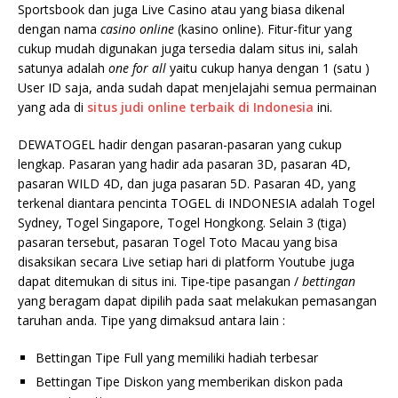
Sportsbook dan juga Live Casino atau yang biasa dikenal
dengan nama
casino online
(kasino online). Fitur-fitur yang
cukup mudah digunakan juga tersedia dalam situs ini, salah
satunya adalah
one for all
yaitu cukup hanya dengan 1 (satu )
User ID saja, anda sudah dapat menjelajahi semua permainan
yang ada di
situs judi
online terbaik di Indonesia
ini.
DEWATOGEL hadir dengan pasaran-pasaran yang cukup
lengkap. Pasaran yang hadir ada pasaran 3D, pasaran 4D,
pasaran WILD 4D, dan juga pasaran 5D. Pasaran 4D, yang
terkenal diantara pencinta TOGEL di INDONESIA adalah Togel
Sydney, Togel Singapore, Togel Hongkong. Selain 3 (tiga)
pasaran tersebut, pasaran Togel Toto Macau yang bisa
disaksikan secara Live setiap hari di platform Youtube juga
dapat ditemukan di situs ini. Tipe-tipe pasangan /
bettingan
yang beragam dapat dipilih pada saat melakukan pemasangan
taruhan anda. Tipe yang dimaksud antara lain :
Bettingan Tipe Full yang memiliki hadiah terbesar
Bettingan Tipe Diskon yang memberikan diskon pada