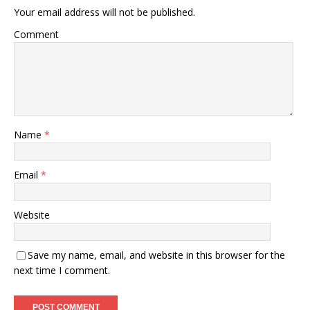
Your email address will not be published.
Comment
Name
*
Email
*
Website
Save my name, email, and website in this browser for the
next time I comment.