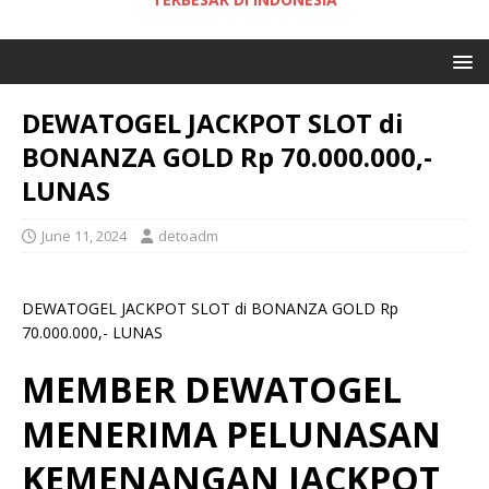
DEWATOGEL JACKPOT SLOT di
BONANZA GOLD Rp 70.000.000,-
LUNAS
June 11, 2024
detoadm
DEWATOGEL JACKPOT SLOT di BONANZA GOLD Rp
70.000.000,- LUNAS
MEMBER DEWATOGEL
MENERIMA PELUNASAN
KEMENANGAN JACKPOT