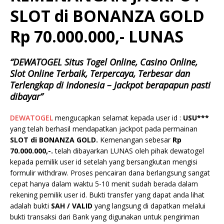
SLOT di BONANZA GOLD
Rp 70.000.000,- LUNAS
“DEWATOGEL Situs Togel Online, Casino Online,
Slot Online Terbaik, Terpercaya, Terbesar dan
Terlengkap di Indonesia – Jackpot berapapun pasti
dibayar”
DEWATOGEL
mengucapkan selamat kepada user id :
USU***
yang telah berhasil mendapatkan jackpot pada permainan
SLOT di BONANZA GOLD.
Kemenangan sebesar
Rp
70.000.000
,-.
telah dibayarkan LUNAS oleh pihak dewatogel
kepada pemilik user id setelah yang bersangkutan mengisi
formulir withdraw. Proses pencairan dana berlangsung sangat
cepat hanya dalam waktu 5-10 menit sudah berada dalam
rekening pemilik user id. Bukti transfer yang dapat anda lihat
adalah bukti
SAH / VALID
yang langsung di dapatkan melalui
bukti transaksi dari Bank yang digunakan untuk pengiriman