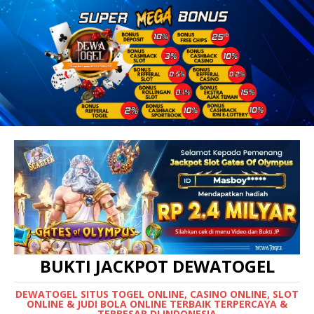
BUKTI JACKPOT DEWATOGEL
DEWATOGEL SITUS TOGEL ONLINE, CASINO ONLINE, SLOT
ONLINE & JUDI BOLA ONLINE TERBAIK TERPERCAYA &
TERBESAR DI INDONESIA